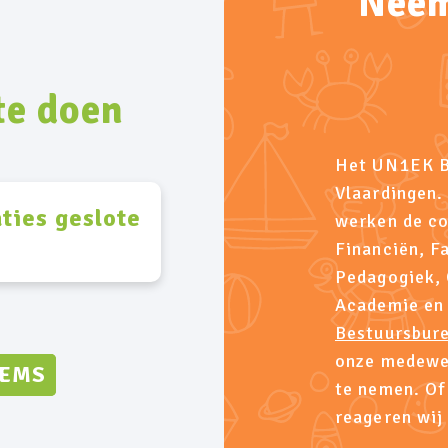
Neem
te doen
Het UN1EK Be
Vlaardingen.
ties geslote
werken de co
Financiën, Fa
Pedagogiek,
Academie en 
Bestuursbur
onze medewer
TEMS
te nemen. Of
reageren wij