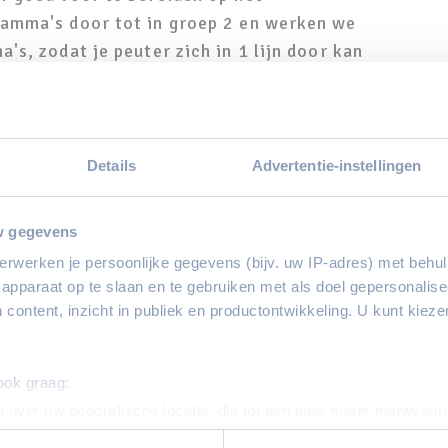
ramma's door tot in groep 2 en werken we
's, zodat je peuter zich in 1 lijn door kan
ot is.
oeld om achterstanden weg te werken.
 snel. Sommige kinderen hebben daarom
Details
Advertentie-instellingen
 en/of hun ontwikkeling, zodat zij net
nderen. Als jouw kind hiervoor in
w gegevens
oor Jeugd en Gezin een VVE-indicatie af.
erwerken je persoonlijke gegevens (bijv. uw IP-adres) met behul
apparaat op te slaan en te gebruiken met als doel gepersonalise
tie?
 content, inzicht in publiek en productontwikkeling. U kunt kiez
n de peuteropvang vier of vijf dagdelen
catie. Je betaalt voor de eerste twee
 ook graag:
uderbijdrage en/of
kinderopvangtoeslag
.
 over uw geografische locatie, die tot een paar meter nauwkeuri
gdelen met subsidie.
eren door het actief te scannen op specifieke eigenschappen (fing