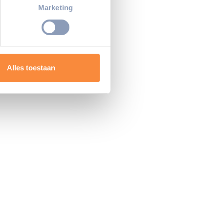
t
detailgedeelte
in. U kunt uw
Marketing
 media te bieden en om ons
ze partners voor social
nformatie die u aan ze heeft
Alles toestaan