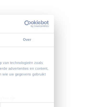
Over
p van technologieën zoals
erde advertenties en content,
en wie uw gegevens gebruikt
g kan zijn
erprinting)