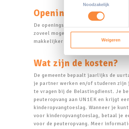
Lees meer over hoe uw perso
Noodzakelijk
Openingstijden
toestemming op elk moment wi
De openingsdagen en -tijden van onze l
We gebruiken cookies om cont
websiteverkeer te analyseren
zoveel mogelijk afgestemd op de schoo
media, adverteren en analys
Weigeren
makkelijker is bij meerdere kinderen 
verstrekt of die ze hebben v
Wat zijn de kosten?
De gemeente bepaalt jaarlijks de uurt
je partner werken en/of studeren zijn 
te vragen bij de Belastingdienst. Je b
peuteropvang aan UN1EK en krijgt een 
kinderopvangtoeslag. Wanneer je kunt
voor kinderopvangtoeslag, betaal je 
voor de peuteropvang. Meer informatie