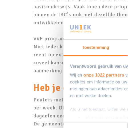
basisonderwijs. Vaak lopen deze prog
binnen de IKC's ook met dezelfde thema
ontwikkelen en de overstap niet zo gro
VVE programma's zijn ook vooral bed
Niet ieder kind ontwikkelt zich even
Toestemming
recht op extra ondersteuning voor taal
zoveel kansen krijgen als de andere ki
Verantwoord gebruik van u
aanmerking komt, geeft het Centrum v
Wij en
onze 1022 partners
v
cookies om informatie op uw 
Heb je een VVE-indica
metingen aan advertenties en
en met welke doelen.
Peuters met een VVE-indicatie bezoeke
per week. Dit is afhankelijk van de lo
Als u het toestaat, willen we
dagdelen een inkomensafhankelijke o
Informatie verzamelen
De gemeente vergoedt dan de extra da
Uw apparaat identific
Toestemmingsselectie