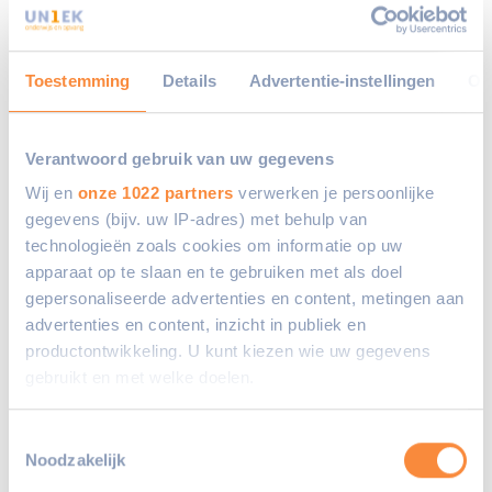
Toestemming
Details
Advertentie-instellingen
Ov
Verantwoord gebruik van uw gegevens
Wetgeving
Wij en
onze 1022 partners
verwerken je persoonlijke
gegevens (bijv. uw IP-adres) met behulp van
technologieën zoals cookies om informatie op uw
apparaat op te slaan en te gebruiken met als doel
WOR: Wet op
gepersonaliseerde advertenties en content, metingen aan
Ondernemingsraden
advertenties en content, inzicht in publiek en
WMS: Wet
productontwikkeling. U kunt kiezen wie uw gegevens
Medezeggenschap
gebruikt en met welke doelen.
Scholen
Als u het toestaat, willen we ook graag:
Toestemmingsselectie
Wet Kinderopvang
Noodzakelijk
Informatie verzamelen over uw geografische
locatie, die tot een paar meter nauwkeurig kan zijn