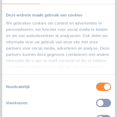
Klantenservice
Deze website maakt gebruik van cookies
HRM
We gebruiken cookies om content en advertenties te
personaliseren, om functies voor social media te bieden
Financiën
en om ons websiteverkeer te analyseren. Ook delen we
informatie over uw gebruik van onze site met onze
Kwaliteit, onderwijs en
partners voor social media, adverteren en analyse. Deze
pedagogiek
partners kunnen deze gegevens combineren met andere
informatie die u aan ze heeft verstrekt of die ze hebben
verzameld op basis van uw gebruik van hun services.
Communicatie en PR
Toestemmingsselectie
Facilitaire zaken en
Noodzakelijk
huisvesting
Voorkeuren
College van Bestuur