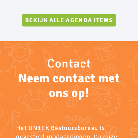
BEKIJK ALLE AGENDA ITEMS
Contact
Neem contact met
ons op!
Het UN1EK Bestuursbureau is
gevestigd in Vlaardingen. Op onze