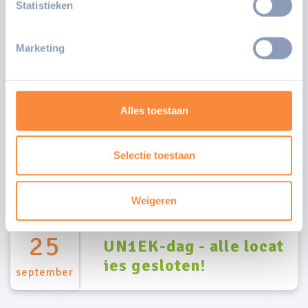
Statistieken
Marketing
Agenda
Alles toestaan
Wat is er allemaal te
Selectie toestaan
doen
Weigeren
25
UN1EK-dag - alle locat
ies gesloten!
september