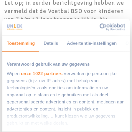
Let op; in eerder berichtgeving hebben we
vermeld dat de Voetbal BSO voor kinderen
van 7 t/m 13 jaar toegankelijk is. Nu
hebben we dat aangepast naar 6 jaar om
hierdoor nóg meer kinderen te kunnen
verwelkomen!
Toestemming
Details
Advertentie-instellingen
Ov
Plaatsing
Verantwoord gebruik van uw gegevens
Momenteel krijgen ouders van IKC
Wij en
onze 1022 partners
verwerken je persoonlijke
Ambacht, IKC Het Anker en Kindcentrum
gegevens (bijv. uw IP-adres) met behulp van
De Ark een aanbod voor deze Voetbal BSO
technologieën zoals cookies om informatie op uw
door de Afdeling Klantenservice.
apparaat op te slaan en te gebruiken met als doel
gepersonaliseerde advertenties en content, metingen aan
advertenties en content, inzicht in publiek en
UN1EK kijkt er enorm naar uit om deze
productontwikkeling. U kunt kiezen wie uw gegevens
BSO te gaan starten!
gebruikt en met welke doelen.