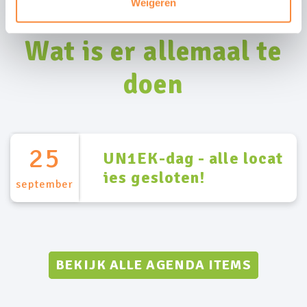
Weigeren
Agenda
Wat is er allemaal te
doen
25
UN1EK-dag - alle locat
ies gesloten!
september
BEKIJK ALLE AGENDA ITEMS