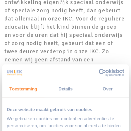
ontwikkeling eigenlijk speciaal onderwijs
of speciale zorg nodig heeft, dan gebeurt
dat allemaal in onze IKC. Voor de reguliere
educatie blijft het kind binnen de groep
en voor de uren dat hij speciaal onderwijs
of zorg nodig heeft, gebeurt dat een of
twee deuren verderop in onze IKC. Zo
nemen wij geen afstand van een
kind omdat het voor een deel van zijn of
haar ontwikkeling niet past binnen het
reguliere onderwijs. Dat komt bij ons niet
Toestemming
Details
Over
voor.”
Veel van elkaar leren
Deze website maakt gebruik van cookies
Sinds UN1EK is ontstaan als fusie-
We gebruiken cookies om content en advertenties te
organisatie van opvang- en
personaliseren, om functies voor social media te bieden