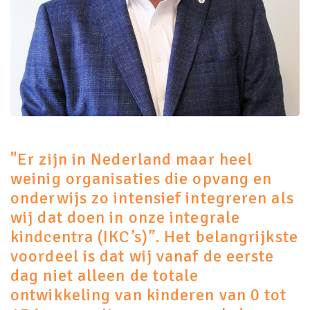
"Er zijn in Nederland maar heel
weinig organisaties die opvang en
onderwijs zo intensief integreren als
wij dat doen in onze integrale
kindcentra (IKC’s)”. Het belangrijkste
voordeel is dat wij vanaf de eerste
dag niet alleen de totale
ontwikkeling van kinderen van 0 tot