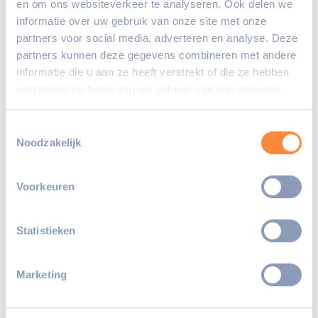
onderwijsorganisaties in Vlaardingen,
en om ons websiteverkeer te analyseren. Ook delen we
informatie over uw gebruik van onze site met onze
Maassluis en Schiedam, is het nu de tijd
partners voor social media, adverteren en analyse. Deze
waarin we de enorme hoeveelheid kennis
partners kunnen deze gegevens combineren met andere
en ervaring, waarover we op al onze
informatie die u aan ze heeft verstrekt of die ze hebben
locaties beschikken, met elkaar te delen
verzameld op basis van uw gebruik van hun services.
en UN1EK breed te benutten. Ook vanuit
het hele land komen jaarlijks tientallen
Toestemmingsselectie
opvang- en onderwijsorganisaties bij
Noodzakelijk
enkele van onze IKC’s kijken, omdat wij
een voorbeeld zijn van een integrale
Voorkeuren
aanpak van onderwijs en opvang. Ons doel
is om tot 2024 een indringende
Statistieken
samenwerking en uitwisseling van mensen
en kennis te organiseren, tussen alle IKC’s
Marketing
en andere locaties die onder de vleugels
van UN1EK vallen. Onze slogan ‘samen