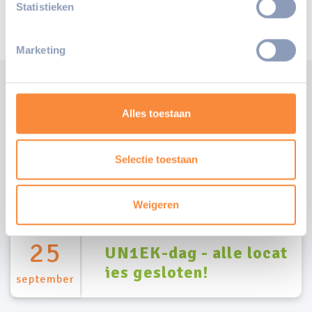
Statistieken
Marketing
Agenda
Alles toestaan
Wat is er allemaal te
Selectie toestaan
doen
Weigeren
25
UN1EK-dag - alle locat
ies gesloten!
september