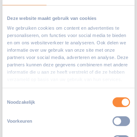
Wij zijn ontzettend trots op Birsen en
Barbara en uiteraard ook op de andere
Deze website maakt gebruik van cookies
winnaars!
We gebruiken cookies om content en advertenties te
personaliseren, om functies voor social media te bieden
Foto: Gemeente Maassluis
en om ons websiteverkeer te analyseren. Ook delen we
informatie over uw gebruik van onze site met onze
partners voor social media, adverteren en analyse. Deze
Deel deze pagina:
partners kunnen deze gegevens combineren met andere
informatie die u aan ze heeft verstrekt of die ze hebben
verzameld op basis van uw gebruik van hun services.
Toestemmingsselectie
Noodzakelijk
Voorkeuren