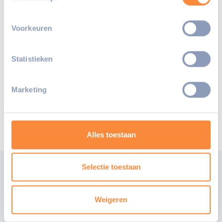
Voorkeuren
Statistieken
Marketing
Alles toestaan
Selectie toestaan
Agenda
Weigeren
Wat is er allemaal te