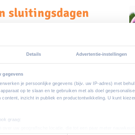
n sluitingsdagen
choolvakanties en sluitingsdagen voor
Details
Advertentie-instellingen
w gegevens
erwerken je persoonlijke gegevens (bijv. uw IP-adres) met behul
apparaat op te slaan en te gebruiken met als doel gepersonalise
 content, inzicht in publiek en productontwikkeling. U kunt kiez
 ook graag:
 over uw geografische locatie, die tot een paar meter nauwkeuri