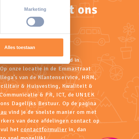
erprinting)
 contact met ons
t
detailgedeelte
in. U kunt uw
Marketing
op!
 media te bieden en om ons
ze partners voor social
nformatie die u aan ze heeft
Alles toestaan
stuursbureau is gevestigd in
 Op onze locatie in de Emmastraat
llega’s van de Klantenservice, HRM,
cilitair & Huisvesting, Kwaliteit &
 Communicatie & PR, ICT, de UN1EK
ons Dagelijks Bestuur. Op de pagina
eau
vind je de snelste manier om met
kers van deze afdelingen contact op
 vul het
contactformulier
in, dan
 zo snel mogelijk!