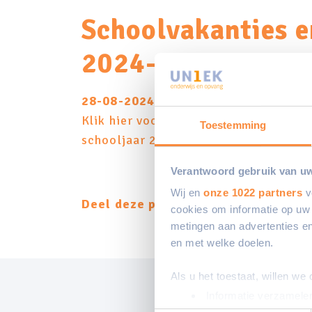
Schoolvakanties e
2024-2025
28-08-2024
Klik hier voor een overzicht van de s
Toestemming
schooljaar 2024-2025
!
Verantwoord gebruik van u
Wij en
onze 1022 partners
v
Deel deze pagina:
cookies om informatie op uw 
metingen aan advertenties en
en met welke doelen.
Als u het toestaat, willen we
Informatie verzamelen