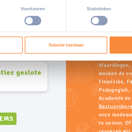
eren door het actief te scannen op specifieke eigenschappen (fing
Neem
onlijke gegevens worden verwerkt en stel uw voorkeuren in he
Voorkeuren
Statistieken
jzigen of intrekken in de Cookieverklaring.
ent en advertenties te personaliseren, om functies voor social
te doen
. Ook delen we informatie over uw gebruik van onze site met on
e. Deze partners kunnen deze gegevens combineren met andere i
Selectie toestaan
erzameld op basis van uw gebruik van hun services.
Het UN1EK Be
Vlaardingen.
ties geslote
werken de co
Financiën, Fa
Pedagogiek,
Academie en 
Bestuursbur
onze medewer
TEMS
te nemen. Of
reageren wij