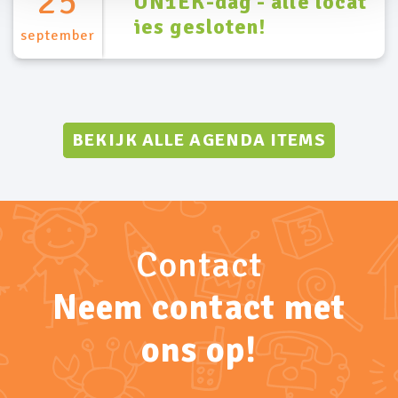
25
UN1EK-dag - alle locat
ies gesloten!
september
BEKIJK ALLE AGENDA ITEMS
Contact
Neem contact met
ons op!