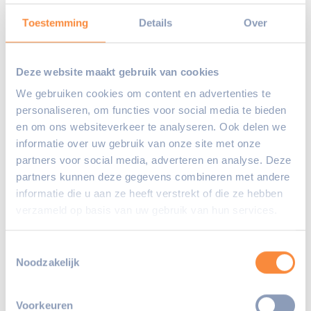
hét moment om het te regelen. Zo ben je
klaar voor het nieuwe jaar en weet je zeker
Toestemming
Details
Over
dat alles goed loopt.
Deze website maakt gebruik van cookies
Heb je vragen over betalingen? Dan kun je
We gebruiken cookies om content en advertenties te
contact opnemen met de afdeling
personaliseren, om functies voor social media te bieden
Debiteuren via
debiteuren@un1ek.nl
.
en om ons websiteverkeer te analyseren. Ook delen we
informatie over uw gebruik van onze site met onze
partners voor social media, adverteren en analyse. Deze
partners kunnen deze gegevens combineren met andere
Deel deze pagina:
informatie die u aan ze heeft verstrekt of die ze hebben
verzameld op basis van uw gebruik van hun services.
Toestemmingsselectie
Noodzakelijk
Voorkeuren