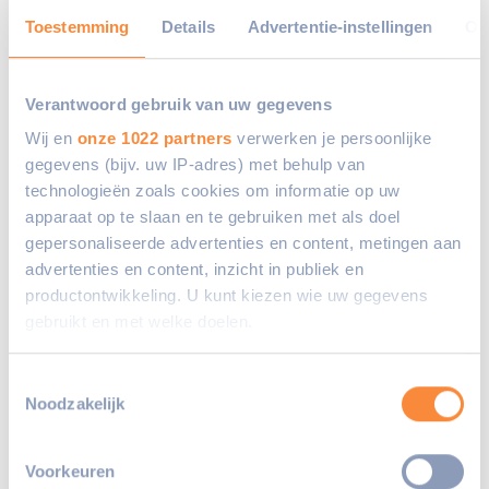
programma biedt kinderen en leerkrachten
Toestemming
Details
Advertentie-instellingen
Ov
in één koffer al het lesmateriaal dat nodig
is om aan de slag te gaan met democratie
en burgerschap. Het materiaal wijst de
Verantwoord gebruik van uw gegevens
weg; aan de hand van verschillende
Wij en
onze 1022 partners
verwerken je persoonlijke
spelvormen worden de onderwerpen
gegevens (bijv. uw IP-adres) met behulp van
democratie en burgerschap van A tot Z tot
technologieën zoals cookies om informatie op uw
apparaat op te slaan en te gebruiken met als doel
leven gebracht. Door deze opzet is de
gepersonaliseerde advertenties en content, metingen aan
leerstof geschikt en aantrekkelijk voor
advertenties en content, inzicht in publiek en
kinderen van alle niveaus. En dat is
productontwikkeling. U kunt kiezen wie uw gegevens
belangrijk, want iedereen moet kunnen
gebruikt en met welke doelen.
meedenken en meedoen.
Als u het toestaat, willen we ook graag:
Toestemmingsselectie
Noodzakelijk
Met Pak@ Democratie doen kinderen veel
Informatie verzamelen over uw geografische
locatie, die tot een paar meter nauwkeurig kan zijn
kennis op én worden ze uitgedaagd om
Uw apparaat identificeren door het actief te
zich te
Voorkeuren
scannen op specifieke eigenschappen (fingerprinting)