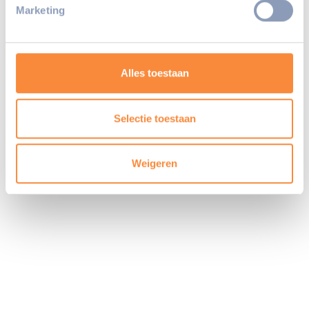
intrekken in de Cookieverklaring.
Marketing
We gebruiken cookies om content en advertenties te
personaliseren, om functies voor social media te bieden
en om ons websiteverkeer te analyseren. Ook delen we
Alles toestaan
informatie over uw gebruik van onze site met onze
partners voor social media, adverteren en analyse. Deze
partners kunnen deze gegevens combineren met andere
Selectie toestaan
informatie die u aan ze heeft verstrekt of die ze hebben
verzameld op basis van uw gebruik van hun services.
Weigeren