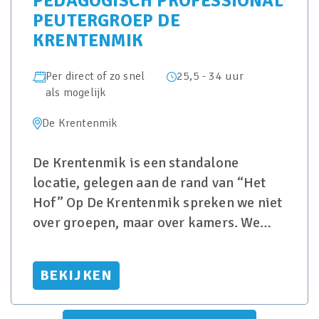
PEDAGOGISCH PROFESSIONAL
PEUTERGROEP DE
KRENTENMIK
Per direct of zo snel
25,5 - 34 uur
als mogelijk
De Krentenmik
De Krentenmik is een standalone
locatie, gelegen aan de rand van “Het
Hof” Op De Krentenmik spreken we niet
over groepen, maar over kamers. We
willen elk kind een warm nest bieden
zodat ieder kind veilig ka
BEKIJKEN