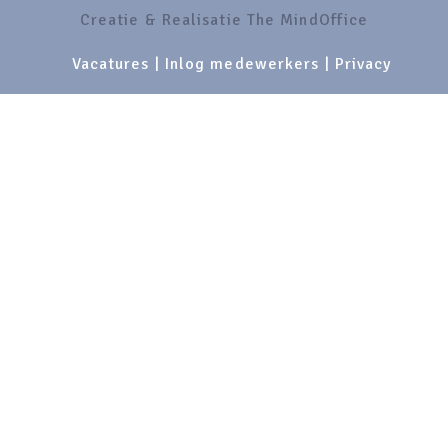
Creatie & Realisatie The MindOffice
Vacatures
|
Inlog medewerkers
|
Privacy