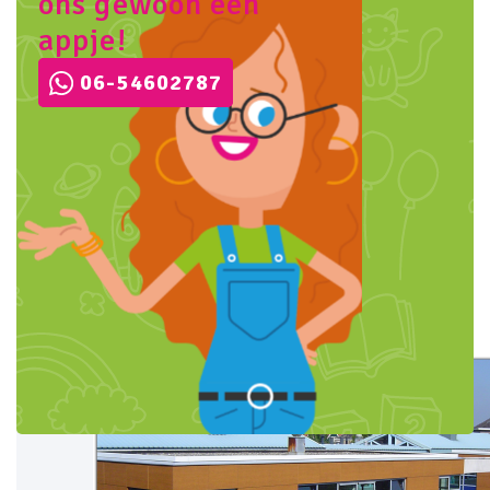
ons gewoon een
appje!
06-54602787