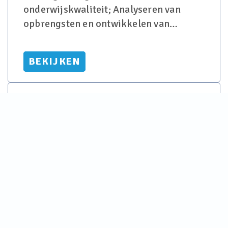
onderwijskwaliteit; Analyseren van
opbrengsten en ontwikkelen van
gerichte verbeterplannen;
Samenwerken met het team en hen
BEKIJKEN
inspireren t